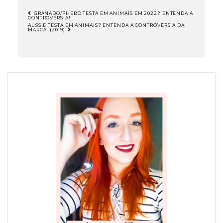
GRANADO/PHEBO TESTA EM ANIMAIS EM 2022? ENTENDA A
CONTROVÉRSIA!
NAVEGAÇÃO
AUSSIE TESTA EM ANIMAIS? ENTENDA A CONTROVÉRSIA DA
MARCA! (2019)
DE
POST