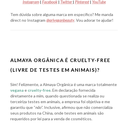
Instagram
|
Facebook
|
Twitter
|
Pinterest
|
YouTube
Tem dúvida sobre alguma marca em específico? Me manda
direct no Instagram
@ariveganbeauty
. Vou adorar te ajudar!
ALMAYA ORGÂNICA É CRUELTY-FREE
(LIVRE DE TESTES EM ANIMAIS)?
Sim! Felizmente, a Almaya Orgânica é uma marca totalmente
vegana
e
cruelty-free
. Em declaração fornecida
diretamente a mim, quando questionada se realiza ou
terceiriza testes em animais, a empresa foi objetiva e me
garantiu que “
não
”. Inclusive, afirmou que não comercializa
seus produtos na China, onde testes em animais são
requeridos por lei para a venda de cosméticos.