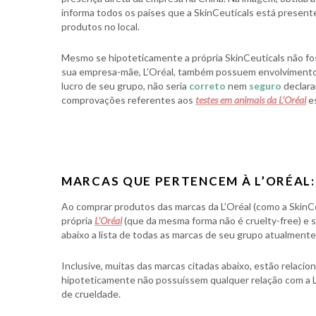
informa todos os países que a SkinCeuticals está present
produtos no local.
Mesmo se hipoteticamente a própria SkinCeuticals não fo
sua empresa-mãe, L’Oréal, também possuem envolvimento 
lucro de seu grupo, não seria
correto
nem
seguro
declara
comprovações referentes aos
testes em animais da L’Oréal
es
MARCAS QUE PERTENCEM À L’ORÉAL:
Ao comprar produtos das marcas da L’Oréal (como a SkinCe
própria
L’Oréal
(que da mesma forma não é cruelty-free) e 
abaixo a lista de todas as marcas de seu grupo atualmente
Inclusive, muitas das marcas citadas abaixo, estão relac
hipoteticamente não possuíssem qualquer relação com a L
de crueldade.