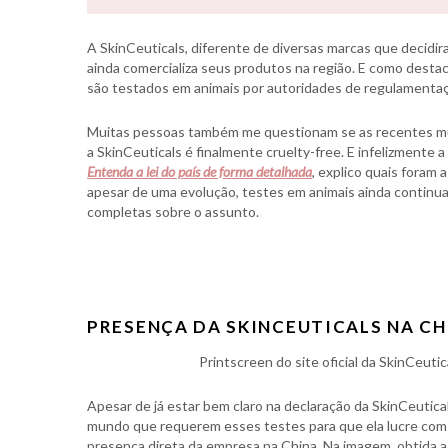
A SkinCeuticals, diferente de diversas marcas que decidir
ainda comercializa seus produtos na região. E como dest
são testados em animais por autoridades de regulamenta
Muitas pessoas também me questionam se as recentes mud
a SkinCeuticals é finalmente cruelty-free. E infelizmente 
Entenda a lei do país de forma detalhada
, explico quais foram
apesar de uma evolução, testes em animais ainda continua
completas sobre o assunto.
PRESENÇA DA SKINCEUTICALS NA CH
Printscreen do site oficial da SkinCeutica
Apesar de já estar bem claro na declaração da SkinCeutic
mundo que requerem esses testes para que ela lucre com
presença direta da empresa na China. Na imagem, obtida a pa