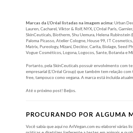
Marcas da L’Oréal listadas na imagem acima:
Urban Deca
Lauren, Cacharel, Viktor & Rolf, NYX, L’Oréal Paris, Garnie
SkinCeuticals, Biotherm, Shu Uemura, Helena Rubinstein (HR
Paloma Picasso, Atelier Cologne, House 99, IT Cosmetics,
Matrix, Pureology, Mizani, Decléor, Carita, Biolage, Seed 
Vogue Cosméticos, Logona, Logocos, Sante, Botanéa e Mi
Portanto, pela SkinCeuticals possuir envolvimento com te
empresarial (L’Oréal Group) que também tem relação com 
free, tampouco como vegana. A marca está incluída atualm
Até o próximo post! Beijos.
PROCURANDO POR ALGUMA 
Você sabia que aqui no AriVegan.com eu elaborei várias li
práticas e diretrizes (referente a testes em animais e qua