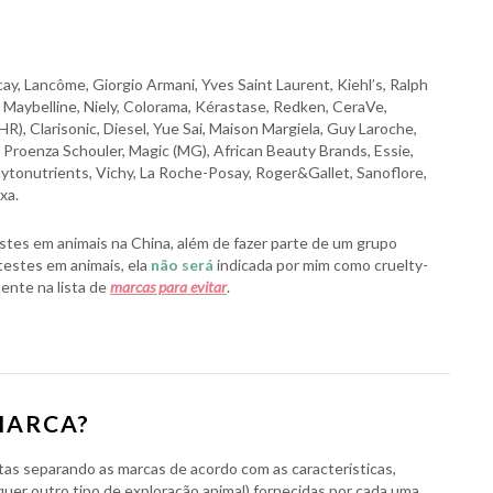
y, Lancôme, Giorgio Armani, Yves Saint Laurent, Kiehl’s, Ralph
r, Maybelline, Niely, Colorama, Kérastase, Redken, CeraVe,
), Clarisonic, Diesel, Yue Sai, Maison Margiela, Guy Laroche,
 Proenza Schouler, Magic (MG), African Beauty Brands, Essie,
Phytonutrients, Vichy, La Roche-Posay, Roger&Gallet, Sanoflore,
xa.
stes em animais na China, além de fazer parte de um grupo
testes em animais, ela
não será
indicada por mim como cruelty-
ente na lista de
marcas para evitar
.
MARCA?
stas separando as marcas de acordo com as características,
lquer outro tipo de exploração animal) fornecidas por cada uma