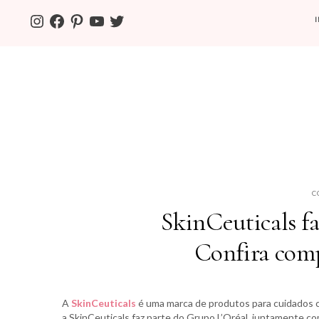
INSTAGRAM
FACEBOOK
PINTEREST
YOUTUBE
TWITTER
C
SkinCeuticals fa
Confira comp
A
SkinCeuticals
é uma marca de produtos para cuidados
a SkinCeuticals faz parte do Grupo L’Oréal, juntamente com