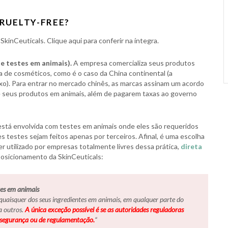
RUELTY-FREE?
a SkinCeuticals. Clique aqui para conferir na íntegra.
de testes em animais).
A empresa comercializa seus produtos
a de cosméticos, como é o caso da China continental (a
xo). Para entrar no mercado chinês, as marcas assinam um acordo
de seus produtos em animais, além de pagarem taxas ao governo
stá envolvida com testes em animais onde eles são requeridos
s testes sejam feitos apenas por terceiros. Afinal, é uma escolha
er utilizado por empresas totalmente livres dessa prática,
direta
posicionamento da SkinCeuticals:
tes em animais
quaisquer dos seus ingredientes em animais, em qualquer parte do
a outros.
A única exceção possível é se as autoridades reguladoras
e segurança ou de regulamentação.
“