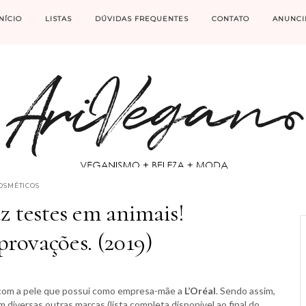
INÍCIO
LISTAS
DÚVIDAS FREQUENTES
CONTATO
ANUNCI
OSMÉTICOS
z testes em animais!
rovações. (2019)
 com a pele que possui como empresa-mãe a
L’Oréal
. Sendo assim,
 diversas outras marcas (lista completa disponível ao final do