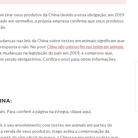
am tirar seus produtos da China devido a essa obrigação, em 2019
acado em vermelho, a própria empresa confirma que seus produtos
ção.
anças nas leis da China sobre testes em animais significam que
a resposta é não. No post
China não colocou fim nos testes em animais.
 as mudanças na legislação do país em 2019, e comprovo que,
m sendo obrigatórios. Confira o post para obter informações
INA:
ls. Para conferir a página na íntegra, clique aqui.
als o seu envolvimento com testes em animais em partes do
 a venda de seus produtos, trago acima a comprovação da
rtir do site oficial da marca, a China se encontra na lista que