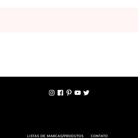
INSTAGRAM
FACEBOOK
PINTEREST
YOUTUBE
TWITTER
LISTAS DE MARCAS/PRODUTOS
CONTATO