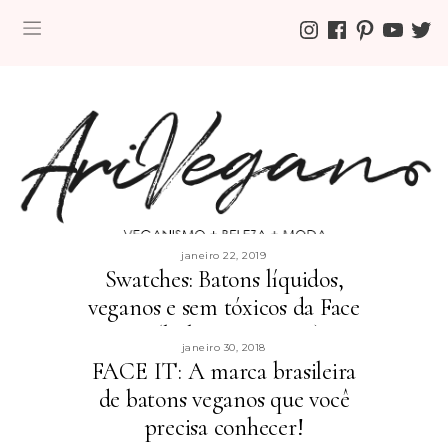
INSTAGRAM
FACEBOOK
PINTEREST
YOUTUBE
TWITT
janeiro 22, 2019
Swatches: Batons líquidos,
veganos e sem tóxicos da Face
It! (linha Better Kiss)
janeiro 30, 2018
FACE IT: A marca brasileira
leia mais »
de batons veganos que você
precisa conhecer!