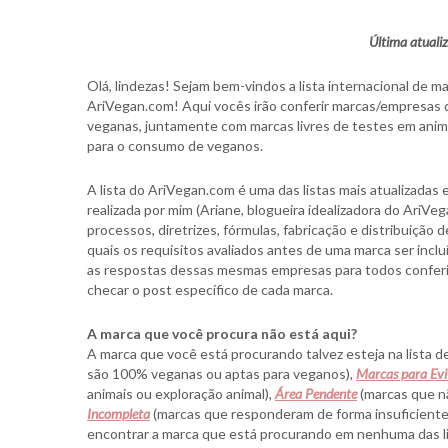
Última atual
Olá, lindezas! Sejam bem-vindos a lista internacional de 
AriVegan.com! Aqui vocês irão conferir marcas/empresa
veganas, juntamente com marcas livres de testes em anim
para o consumo de veganos.
A lista do AriVegan.com é uma das listas mais atualizadas e
realizada por mim (Ariane, blogueira idealizadora do Ari
processos, diretrizes, fórmulas, fabricação e distribuição
quais os requisitos avaliados antes de uma marca ser inclu
as respostas dessas mesmas empresas para todos conferir
checar o post específico de cada marca.
A marca que você procura não está aqui?
A marca que você está procurando talvez esteja na lista d
são 100% veganas ou aptas para veganos),
Marcas para Evi
animais ou exploração animal),
Área Pendente
(marcas que n
Incompleta
(marcas que responderam de forma insuficiente).
encontrar a marca que está procurando em nenhuma das l