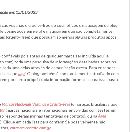
ização em: 15/01/2023
marcas veganas e cruelty-free de cosméticos e maquiagem do blog
s de cosméticos em geral e maquiagem que são completamente
ais (cruelty-free) que possuam ao menos alguns produtos aptos
 confiáveis pois antes de qualquer marca ser incluída aqui, é
Vegan.com) toda uma pesquisa de informações detalhadas sobre os
 de cada uma delas através de comunicação direta. Para entender
ída, clique
aqui
. O blog também é constantemente atualizado com
em por conta própria cada informação fornecida, para isso basta
e
Marcas Nacionais Veganas e Cruelty-Free
(empresas brasileiras que
tar
(marcas nacionais e internacionais envolvidas com testes em
ão responderam minhas tentativas de contato), ou na
Área
 Clique em cada lista para conferir. Se possivelmente não
istas,
entre em contato comigo
.