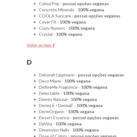
ColourPop -
possui opções veganas
Concrete Minerals -
100% vegana
COOLA Suncare -
possui opções veganas
Cover FX -
100% vegana
Crazy Rumors -
100% vegana
Crystal -
100% vegana
Voltar ao topo⬆
D
Deborah Lippmann -
possui opções veganas
Deco Miami -
100% vegana
DefineMe Fragrance -
100% vegana
Delectable -
100% vegana
Demes Natural -
100% vegana
Derma E / DermaE -
100% vegana
DermOrganic -
100% vegana
Desert Essence -
possui opções veganas
DeVita -
100% vegana
Dimension Nails -
100% vegana
Dose of Colors -
possui opções veganas