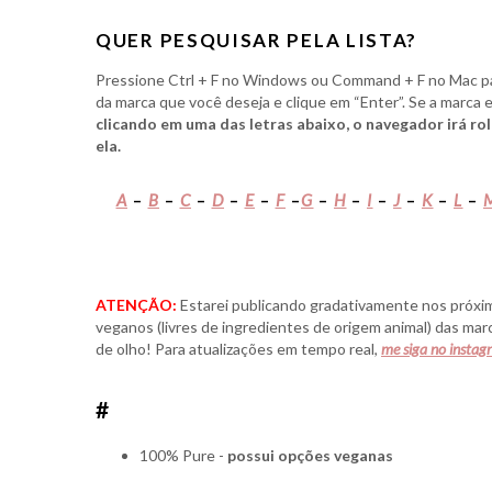
QUER PESQUISAR PELA LISTA?
Pressione Ctrl + F no Windows ou Command + F no Mac pa
da marca que você deseja e clique em “Enter”. Se a marca 
clicando em uma das letras abaixo, o navegador irá r
ela.
A
–
B
–
C
–
D
–
E
–
F
–
G
–
H
–
I
–
J
–
K
–
L
–
ATENÇÃO:
Estarei publicando gradativamente nos próxim
veganos (livres de ingredientes de origem animal) das ma
de olho! Para atualizações em tempo real,
me siga no insta
#
100% Pure -
possui opções veganas