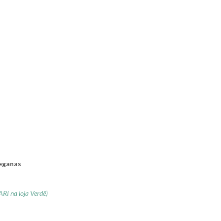
eganas
RI na loja Verdê)