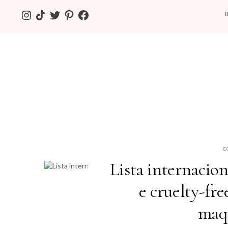
INSTAGRAM
TIKTOK
TWITTER
PINTEREST
FACEBOOK
C
Lista internacio
e cruelty-fre
maq