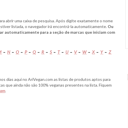
ra abrir uma caixa de pesquisa. Após digite exatamente o nome
estiver listada, o navegador irá encontrá-la automaticamente.
Ou
olar automaticamente para a seção de marcas que iniciam com
M
–
N
–
O
–
P
–
Q
–
R
–
S
–
T
–
U
–
V
–
W
–
X
–
Y
–
Z
os dias aqui no AriVegan.com as listas de produtos aptos para
rcas que ainda não são 100% veganas presentes na lista. Fiquem
gram
.