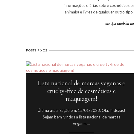
informações diárias sobre cosméticos e 
animais) e livres de qualquer outro tipo
me siga também no 
POSTS FIXOS
Lista nacional de marcas veganas e
cruelty-free de cosméticos e
maquiagem!
Última atualização em: 15/01/2023. Olá, lindezas!
Sejam bem-vindos a lista nacional de marcas
veganas…