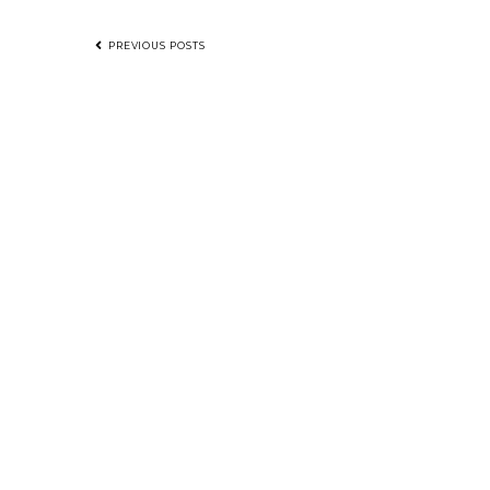
NAVEGAÇÃO
PREVIOUS POSTS
POR
POSTS