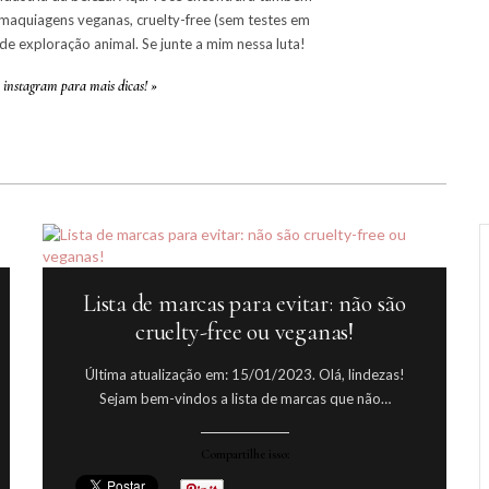
maquiagens veganas, cruelty-free (sem testes em
 de exploração animal. Se junte a mim nessa luta!
instagram para mais dicas! »
Lista de marcas para evitar: não são
cruelty-free ou veganas!
Última atualização em: 15/01/2023. Olá, lindezas!
Sejam bem-vindos a lista de marcas que não…
Compartilhe isso: