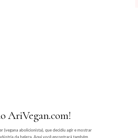
ao AriVegan.com!
er (vegana abolicionista), que decidiu agir e mostrar
ndústria da beleza. Aqui você encontrará também