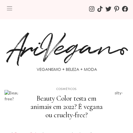
INSTAGRAM
TIKTOK
TWITTER
PINTEREST
FACE
COSMÉTICOS
Beauty Color testa em
animais em 2022? É vegana
ou cruelty-free?