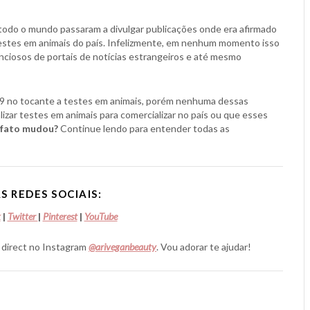
e todo o mundo passaram a divulgar publicações onde era afirmado
 testes em animais do país. Infelizmente, em nenhum momento isso
nciosos de portais de notícias estrangeiros e até mesmo
9 no tocante a testes em animais, porém nenhuma dessas
zar testes em animais para comercializar no país ou que esses
 fato mudou?
Continue lendo para entender todas as
S REDES SOCIAIS:
k
|
Twitter
|
Pinterest
|
YouTube
 direct no Instagram
@ariveganbeauty
. Vou adorar te ajudar!