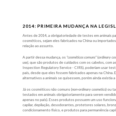
2014: PRIMEIRA MUDANÇA NA LEGIS
Antes de 2014, a obrigatoriedade de testes em animais par
cosméticos, sejam eles fabricados na China ou importados
relação ao assunto.
A partir dessa mudança, os
“cosméticos comuns”
(
ordinary co
use)
, que são produtos de cuidados com os cabelos, com as
Inspection Regulatory Service - CIRS), poderiam usar tes
país, desde que eles fossem fabricados apenas na China.
alternativos a animais se quisessem, porém ainda existia 
Já os cosméticos não comuns (
non-ordinary cosmetics
) ou t
testados em animais obrigatoriamente para serem vendid
apenas no país). Esses produtos possuem um uso funcional
capilar, depilação, desodorantes, protetores solares, bro
condicionamento físico, e produtos para permanência capil