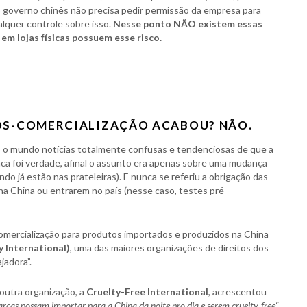
 governo chinês não precisa pedir permissão da empresa para
lquer controle sobre isso.
Nesse ponto NÃO existem essas
m lojas físicas possuem esse risco.
PÓS-COMERCIALIZAÇÃO ACABOU? NÃO.
 o mundo notícias totalmente confusas e tendenciosas de que a
ca foi verdade, afinal o assunto era apenas sobre uma mudança
o já estão nas prateleiras). E nunca se referiu a obrigação das
 China ou entrarem no país (nesse caso, testes pré-
omercialização para produtos importados e produzidos na China
 International)
, uma das maiores organizações de direitos dos
jadora”.
 outra organização, a
Cruelty-Free International
, acrescentou
rcas possam importar para a China da noite pro dia e serem cruelty-free
“.