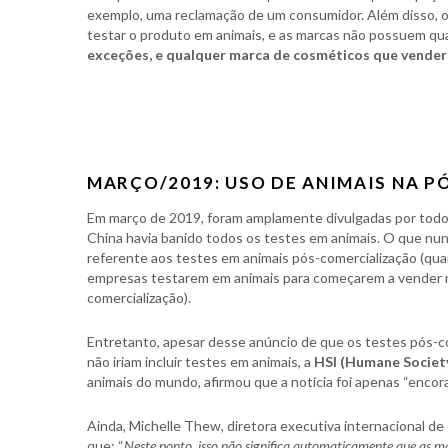
exemplo, uma reclamação de um consumidor. Além disso, o
testar o produto em animais, e as marcas não possuem qua
exceções, e qualquer marca de cosméticos que vender e
MARÇO/2019: USO DE ANIMAIS NA 
Em março de 2019, foram amplamente divulgadas por todo
China havia banido todos os testes em animais. O que nun
referente aos testes em animais pós-comercialização (quand
empresas testarem em animais para começarem a vender na
comercialização). ⁣
Entretanto, apesar desse anúncio de que os testes pós-c
não iriam incluir testes em animais, a
HSI (Humane Society
animais do mundo, afirmou que a notícia foi apenas “encora
Ainda, Michelle Thew, diretora executiva internacional de
que: “
Neste ponto, isso não significa automaticamente que as ma