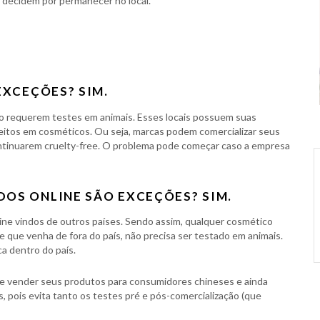
 decidem por permanecer no local.
EXCEÇÕES? SIM.
o requerem testes em animais. Esses locais possuem suas
feitos em cosméticos. Ou seja, marcas podem comercializar seus
tinuarem cruelty-free. O problema pode começar caso a empresa
OS ONLINE SÃO EXCEÇÕES? SIM.
ine vindos de outros países. Sendo assim, qualquer cosmético
e que venha de fora do país, não precisa ser testado em animais.
ca dentro do país.
de vender seus produtos para consumidores chineses e ainda
 pois evita tanto os testes pré e pós-comercialização (que