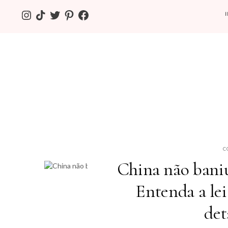
INSTAGRAM
TIKTOK
TWITTER
PINTEREST
FACEBOOK
C
China não baniu
Entenda a lei
det