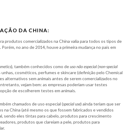
LAÇÃO DA CHINA:
a produtos comercializados na China valia para todos os tipos de
. Porém, no ano de 2014, houve a primeira mudança no país em
smetics
), também conhecidos como de
uso não especial (non-special
 unhas, cosméticos, perfumes e skincare (definição pelo Chemical
tes alternativos sem animais antes de serem comercializados no
 Entretanto, vejam bem: as empresas poderiam usar testes
a opção de escolherem testes em animais.
ambém chamados de uso especial (
special use
) ainda teriam que ser
os na China (até mesmo os que fossem fabricados e vendidos
, sendo eles tintas para cabelo, produtos para crescimento
nzeadores, produtos que clareiam a pele, produtos para
ar.