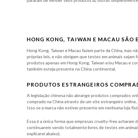
pararam de vender seus produtos lá, outras simplesmente
HONG KONG, TAIWAN E MACAU SÃO 
Hong Kong, Taiwan e Macau fazem parte da China, mas nã
próprias leis, e não obrigam que testes em animais sejam 
produtos apenas em Hong Kong, Taiwan e/ou Macau e con
também esteja presente na China continental.
PRODUTOS ESTRANGEIROS COMPRAD
A legislação chinesa não abrange produtos comprados onl
comprado na China através de um site estrangeiro online, 
Isso se a marca não estiver presente em nenhuma loja físi
Essa é a única forma que empresas cruelty-free acharam 
continuarem sendo totalmente livres de testes em animais,
explicarei abaixo).